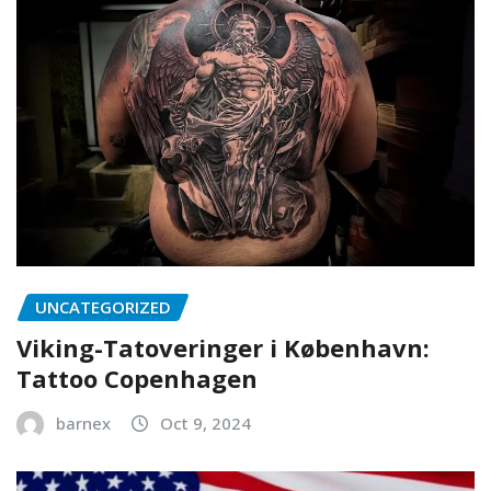
UNCATEGORIZED
Viking-Tatoveringer i København:
Tattoo Copenhagen
barnex
Oct 9, 2024