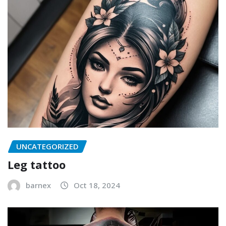
UNCATEGORIZED
Leg tattoo
barnex
Oct 18, 2024