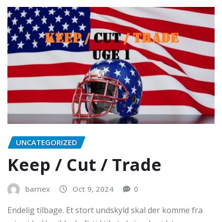
UNCATEGORIZED
Keep / Cut / Trade
barnex
Oct 9, 2024
0
Endelig tilbage. Et stort undskyld skal der komme fra